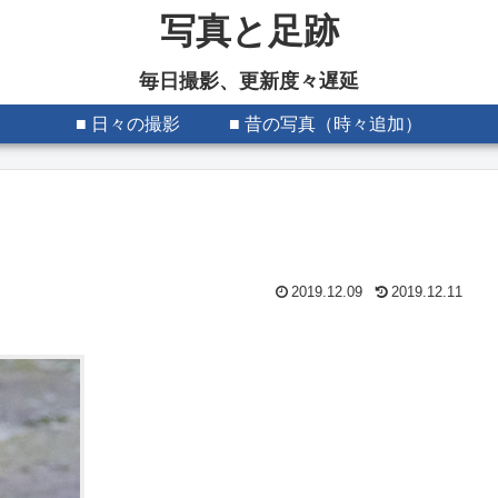
写真と足跡
毎日撮影、更新度々遅延
■ 日々の撮影
■ 昔の写真（時々追加）
2019.12.09
2019.12.11