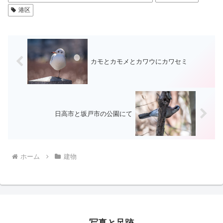
港区
カモとカモメとカワウにカワセミ
日高市と坂戸市の公園にて
ホーム
建物
写真と足跡