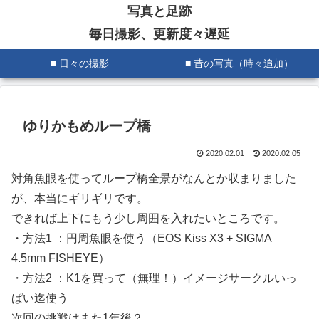
写真と足跡
毎日撮影、更新度々遅延
■ 日々の撮影
■ 昔の写真（時々追加）
ゆりかもめループ橋
2020.02.01
2020.02.05
対角魚眼を使ってループ橋全景がなんとか収まりました
が、本当にギリギリです。
できれば上下にもう少し周囲を入れたいところです。
・方法1 ：円周魚眼を使う（EOS Kiss X3 + SIGMA
4.5mm FISHEYE）
・方法2 ：K1を買って（無理！）イメージサークルいっ
ぱい迄使う
次回の挑戦はまた1年後？