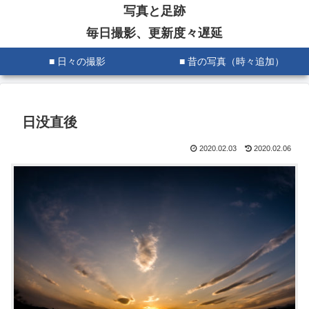
写真と足跡
毎日撮影、更新度々遅延
■ 日々の撮影
■ 昔の写真（時々追加）
日没直後
2020.02.03
2020.02.06