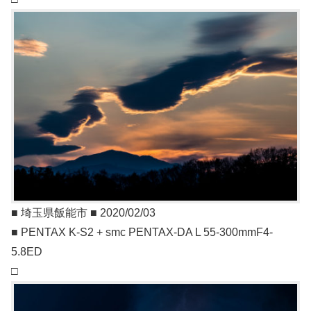
■ 埼玉県飯能市 ■ 2020/02/03
■ PENTAX K-S2 + smc PENTAX-DA L 55-300mmF4-
5.8ED
□