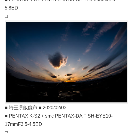
5.8ED
□
■ 埼玉県飯能市 ■ 2020/02/03
■ PENTAX K-S2 + smc PENTAX-DA FISH-EYE10-
17mmF3.5-4.5ED
□