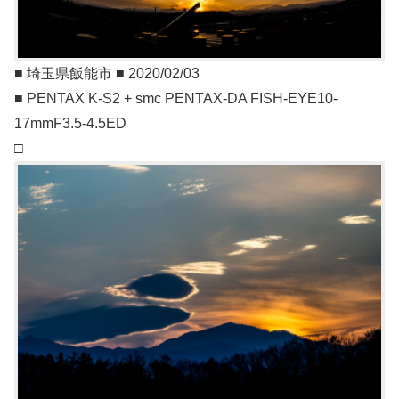
■ 埼玉県飯能市 ■ 2020/02/03
■ PENTAX K-S2 + smc PENTAX-DA FISH-EYE10-
17mmF3.5-4.5ED
□