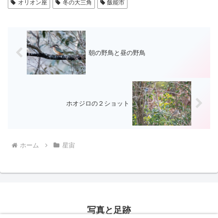
オリオン座
冬の大三角
飯能市
朝の野鳥と昼の野鳥
ホオジロの２ショット
ホーム
星宙
写真と足跡