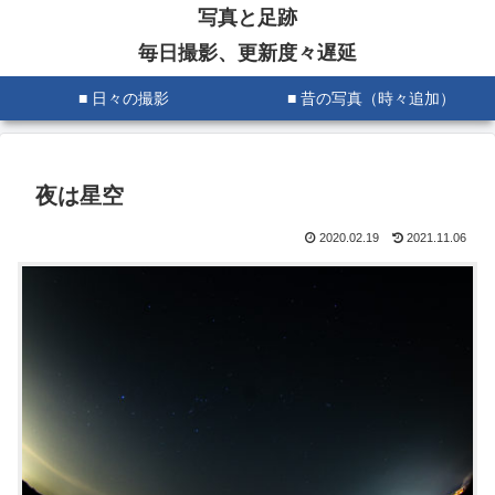
写真と足跡
毎日撮影、更新度々遅延
■ 日々の撮影
■ 昔の写真（時々追加）
夜は星空
2020.02.19
2021.11.06