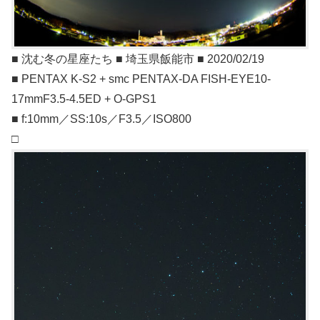
■ 沈む冬の星座たち ■ 埼玉県飯能市 ■ 2020/02/19
■ PENTAX K-S2 + smc PENTAX-DA FISH-EYE10-
17mmF3.5-4.5ED + O-GPS1
■ f:10mm／SS:10s／F3.5／ISO800
□