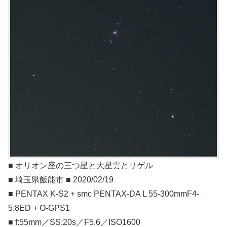
■ オリオン座の三つ星と大星雲とリゲル
■ 埼玉県飯能市 ■ 2020/02/19
■ PENTAX K-S2 + smc PENTAX-DA L 55-300mmF4-
5.8ED + O-GPS1
■ f:55mm／SS:20s／F5.6／ISO1600