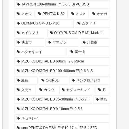
TAMRON 100-400mm F/4.5-6.3 Di VC USD
アオジ
PENTAX K-S2
スズメ
オナガ
OLYMPUS OM-D E-M10
ムクドリ
カイツブリ
OLYMPUS OM-D E-M1 Mark III
狭山市
ヤマガラ
川越市
ハクセキレイ
富士山
M.ZUIKO DIGITAL ED 60mm F2.8 Macro
M.ZUIKO DIGITAL ED 100-400mm F5.0-6.3 IS
紅葉
O-GPS1
キンクロハジロ
入間市
カワウ
セグロセキレイ
月
M.ZUIKO DIGITAL ED 75-300mm F4.8-6.7 II
幼鳥
M.ZUIKO DIGITAL ED 9-18mm F4.0-5.6
キセキレイ
smc PENTAX-DA FISH-EYE10-17mmF3.5-4.5ED