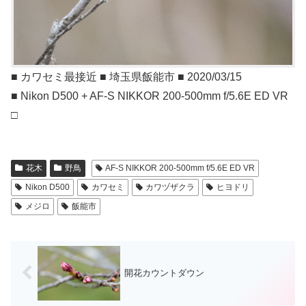
■ カワセミ最接近 ■ 埼玉県飯能市 ■ 2020/03/15
■ Nikon D500 + AF-S NIKKOR 200-500mm f/5.6E ED VR
□
花木
野鳥
AF-S NIKKOR 200-500mm f/5.6E ED VR
Nikon D500
カワセミ
カワヅザクラ
ヒヨドリ
メジロ
飯能市
開花カウントダウン