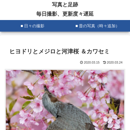
写真と足跡
毎日撮影、更新度々遅延
■ 日々の撮影
■ 昔の写真（時々追加）
ヒヨドリとメジロと河津桜 ＆カワセミ
2020.03.15
2020.03.24