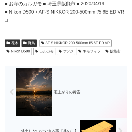
■ お寺のカルガモ ■ 埼玉県飯能市 ■ 2020/04/19
■ Nikon D500 + AF-S NIKKOR 200-500mm f/5.6E ED VR
□
花木
野鳥
AF-S NIKKOR 200-500mm f/5.6E ED VR
Nikon D500
カルガモ
ツツジ
ネモフィラ
飯能市
雨上がりの黄昏
外出しないでできる事【其の二】