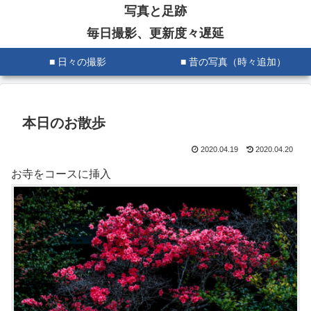
写真と足跡
毎日撮影、更新度々遅延
■ 日々の撮影
■ 昔の写真（時々追加）
本日のお散歩
2020.04.19
2020.04.20
お寺をコースに挿入