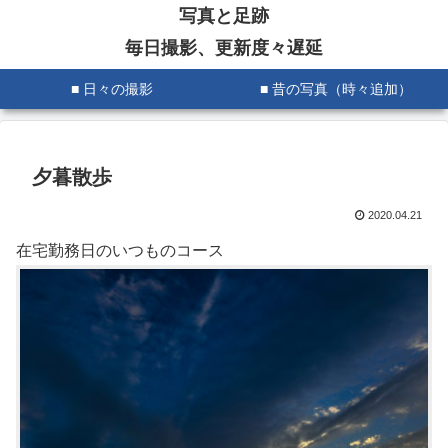
写真と足跡
毎日撮影、更新度々遅延
■ 日々の撮影
■ 昔の写真（時々追加）
夕暮散歩
2020.04.21
在宅勤務日のいつものコース