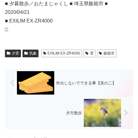
■ 夕暮散歩／おたまじゃくし ■ 埼玉県飯能市 ■
2020/04/21
■ EXILIM EX-ZR4000
□
夕景
気象
EXILIM EX-ZR4000
雲
飯能市
外出しないでできる事【其の二】
夕方散歩