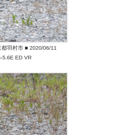
市 ■ 2020/06/11
5-5.6E ED VR