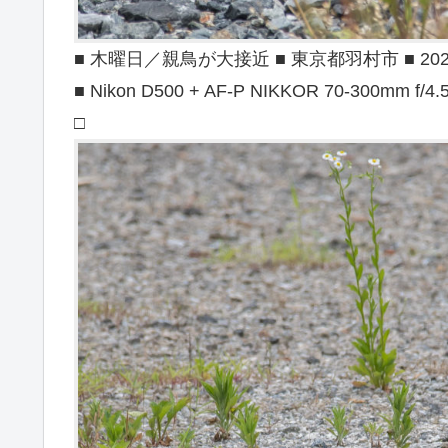
■ 木曜日／親鳥が大接近 ■ 東京都羽村市 ■ 2020/
■ Nikon D500 + AF-P NIKKOR 70-300mm f/4.
□