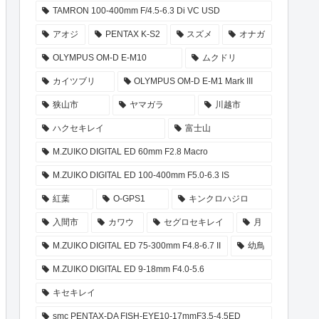
TAMRON 100-400mm F/4.5-6.3 Di VC USD
アオジ
PENTAX K-S2
スズメ
オナガ
OLYMPUS OM-D E-M10
ムクドリ
カイツブリ
OLYMPUS OM-D E-M1 Mark III
狭山市
ヤマガラ
川越市
ハクセキレイ
富士山
M.ZUIKO DIGITAL ED 60mm F2.8 Macro
M.ZUIKO DIGITAL ED 100-400mm F5.0-6.3 IS
紅葉
O-GPS1
キンクロハジロ
入間市
カワウ
セグロセキレイ
月
M.ZUIKO DIGITAL ED 75-300mm F4.8-6.7 II
幼鳥
M.ZUIKO DIGITAL ED 9-18mm F4.0-5.6
キセキレイ
smc PENTAX-DA FISH-EYE10-17mmF3.5-4.5ED