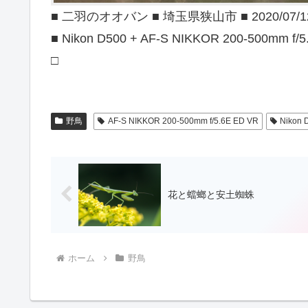
■ 二羽のオオバン ■ 埼玉県狭山市 ■ 2020/07/1
■ Nikon D500 + AF-S NIKKOR 200-500mm f/5
□
野鳥
AF-S NIKKOR 200-500mm f/5.6E ED VR
Nikon 
花と蟷螂と安土蜘蛛
ホーム
野鳥