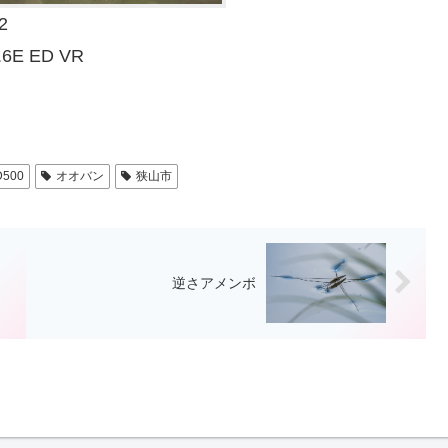
2
.6E ED VR
D500
オオバン
狭山市
逆さアメンボ