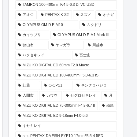
TAMRON 100-400mm F/4.5-6.3 Di VC USD
アオジ
PENTAX K-S2
スズメ
オナガ
OLYMPUS OM-D E-M10
ムクドリ
カイツブリ
OLYMPUS OM-D E-M1 Mark III
狭山市
ヤマガラ
川越市
ハクセキレイ
富士山
M.ZUIKO DIGITAL ED 60mm F2.8 Macro
M.ZUIKO DIGITAL ED 100-400mm F5.0-6.3 IS
紅葉
O-GPS1
キンクロハジロ
入間市
カワウ
セグロセキレイ
月
M.ZUIKO DIGITAL ED 75-300mm F4.8-6.7 II
幼鳥
M.ZUIKO DIGITAL ED 9-18mm F4.0-5.6
キセキレイ
smc PENTAX-DA FISH-EYE10-17mmF3.5-4.5ED