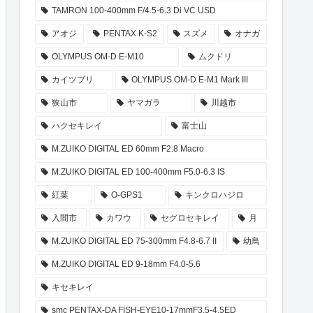
TAMRON 100-400mm F/4.5-6.3 Di VC USD
アオジ
PENTAX K-S2
スズメ
オナガ
OLYMPUS OM-D E-M10
ムクドリ
カイツブリ
OLYMPUS OM-D E-M1 Mark III
狭山市
ヤマガラ
川越市
ハクセキレイ
富士山
M.ZUIKO DIGITAL ED 60mm F2.8 Macro
M.ZUIKO DIGITAL ED 100-400mm F5.0-6.3 IS
紅葉
O-GPS1
キンクロハジロ
入間市
カワウ
セグロセキレイ
月
M.ZUIKO DIGITAL ED 75-300mm F4.8-6.7 II
幼鳥
M.ZUIKO DIGITAL ED 9-18mm F4.0-5.6
キセキレイ
smc PENTAX-DA FISH-EYE10-17mmF3.5-4.5ED