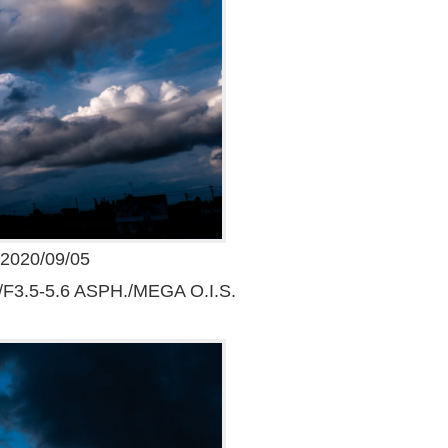
20/09/05
3.5-5.6 ASPH./MEGA O.I.S.