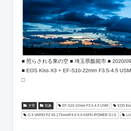
■ 照らされる東の空 ■ 埼玉県飯能市 ■ 2020/09
■ EOS Kiss X3 + EF-S10-22mm F3.5-4.5 US
□
夕景
気象
EF-S10-22mm F3.5-4.5 USM
EOS Kis
G X VARIO PZ 45-175mm/F4.0-5.6 ASPH./POWER O.I.S.
LU