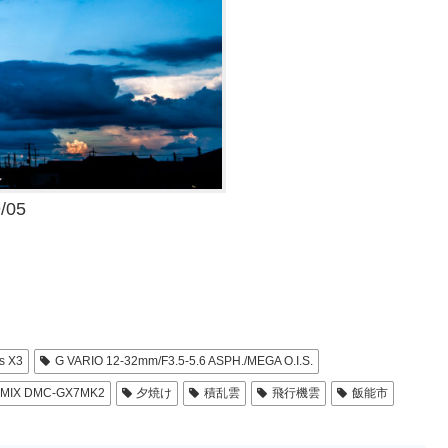
/05
M
s X3
G VARIO 12-32mm/F3.5-5.6 ASPH./MEGA O.I.S.
MIX DMC-GX7MK2
夕焼け
積乱雲
飛行機雲
飯能市