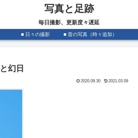
写真と足跡
毎日撮影、更新度々遅延
■ 日々の撮影
■ 昔の写真（時々追加）
と幻日
2020.09.30
2021.03.09