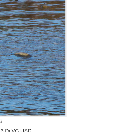
6
.3 Di VC USD