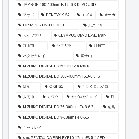
TAMRON 100-400mm F/4.5-6.3 Di VC USD
アオジ
PENTAX K-S2
スズメ
オナガ
OLYMPUS OM-D E-M10
ムクドリ
カイツブリ
OLYMPUS OM-D E-M1 Mark III
狭山市
ヤマガラ
川越市
ハクセキレイ
富士山
M.ZUIKO DIGITAL ED 60mm F2.8 Macro
M.ZUIKO DIGITAL ED 100-400mm F5.0-6.3 IS
紅葉
O-GPS1
キンクロハジロ
入間市
カワウ
セグロセキレイ
月
M.ZUIKO DIGITAL ED 75-300mm F4.8-6.7 II
幼鳥
M.ZUIKO DIGITAL ED 9-18mm F4.0-5.6
キセキレイ
smc PENTAX-DA FISH-EYE10-17mmF3.5-4.5ED