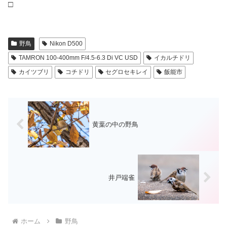
□
野鳥
Nikon D500
TAMRON 100-400mm F/4.5-6.3 Di VC USD
イカルチドリ
カイツブリ
コチドリ
セグロセキレイ
飯能市
黄葉の中の野鳥
井戸端雀
ホーム
野鳥