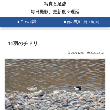
写真と足跡
毎日撮影、更新度々遅延
■ 日々の撮影
■ 昔の写真（時々追加）
11羽のチドリ
2020.12.02
2020.12.03