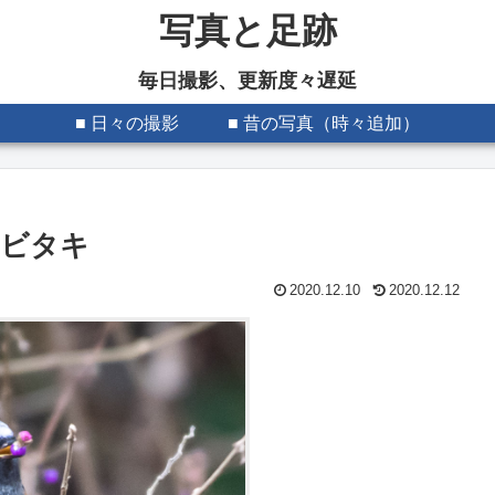
写真と足跡
毎日撮影、更新度々遅延
■ 日々の撮影
■ 昔の写真（時々追加）
リビタキ
2020.12.10
2020.12.12