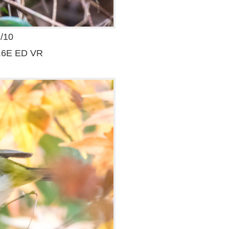
/10
.6E ED VR