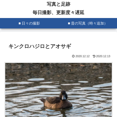
写真と足跡
毎日撮影、更新度々遅延
■ 日々の撮影
■ 昔の写真（時々追加）
キンクロハジロとアオサギ
2020.12.12
2020.12.13