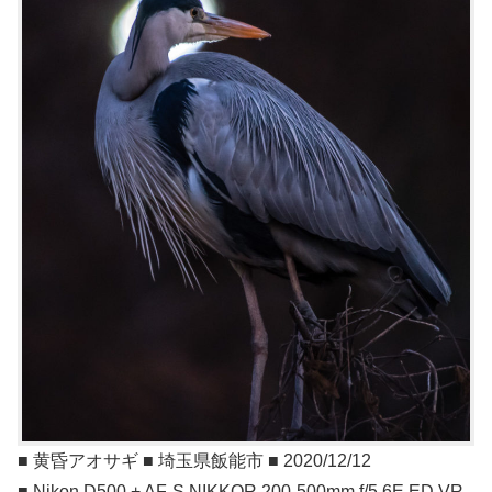
■ 黄昏アオサギ ■ 埼玉県飯能市 ■ 2020/12/12
■ Nikon D500 + AF-S NIKKOR 200-500mm f/5.6E ED VR