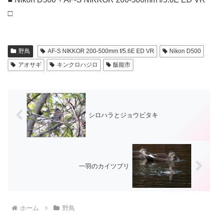
□
野鳥
AF-S NIKKOR 200-500mm f/5.6E ED VR
Nikon D500
アオサギ
キンクロハジロ
飯能市
シロハラとジョウビタキ
一羽のカイツブリ
ホーム
野鳥