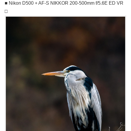
■ Nikon D500 + AF-S NIKKOR 200-500mm f/5.6E ED VR
□