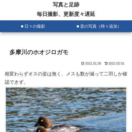
写真と足跡
毎日撮影、更新度々遅延
■ 日々の撮影
■ 昔の写真（時々追加）
多摩川のホオジロガモ
2021.01.30
2021.02.01
相変わらずオスの姿は無く、メスも数が減って二羽しか確
認できず。