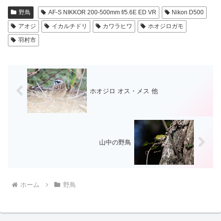
野鳥
AF-S NIKKOR 200-500mm f/5.6E ED VR
Nikon D500
アオジ
イカルチドリ
カワラヒワ
ホオジロガモ
羽村市
ホオジロ オス・メス 他
山中の野鳥
ホーム
野鳥