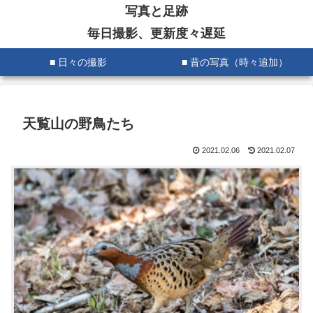
写真と足跡
毎日撮影、更新度々遅延
■ 日々の撮影
■ 昔の写真（時々追加）
天覧山の野鳥たち
2021.02.06
2021.02.07