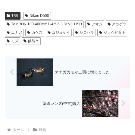
野鳥
Nikon D500
TAMRON 100-400mm F/4.5-6.3 Di VC USD
アオジ
アカゲラ
エナガ
カケス
コジュケイ
シロハラ
ジョウビタキ
モズ
飯能市
オナガガモが二羽に増えました
望遠レンズ(中古)購入
ホーム
野鳥