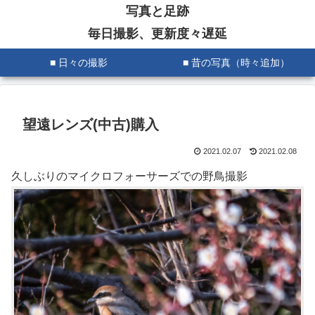
写真と足跡
毎日撮影、更新度々遅延
■ 日々の撮影
■ 昔の写真（時々追加）
望遠レンズ(中古)購入
2021.02.07
2021.02.08
久しぶりのマイクロフォーサーズでの野鳥撮影