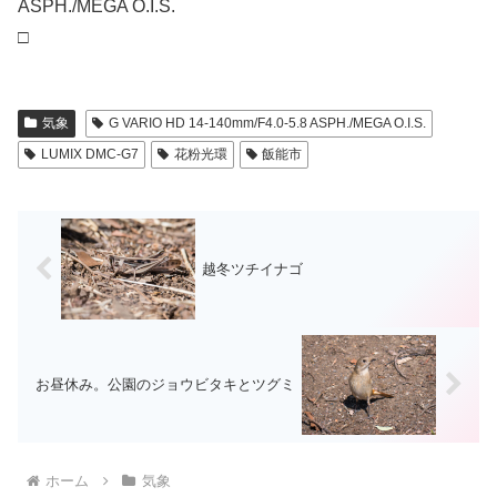
ASPH./MEGA O.I.S.
□
気象
G VARIO HD 14-140mm/F4.0-5.8 ASPH./MEGA O.I.S.
LUMIX DMC-G7
花粉光環
飯能市
越冬ツチイナゴ
お昼休み。公園のジョウビタキとツグミ
ホーム
気象