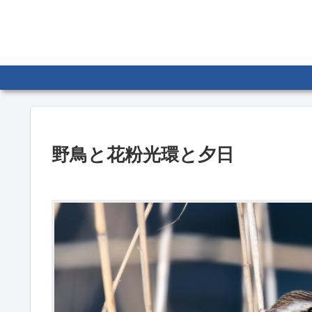
野鳥と花粉光環と夕日