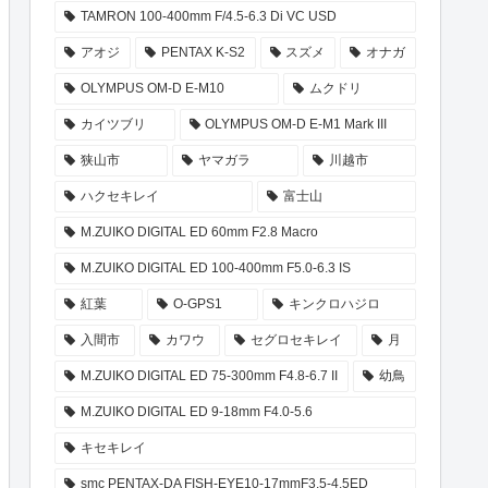
TAMRON 100-400mm F/4.5-6.3 Di VC USD
アオジ
PENTAX K-S2
スズメ
オナガ
OLYMPUS OM-D E-M10
ムクドリ
カイツブリ
OLYMPUS OM-D E-M1 Mark III
狭山市
ヤマガラ
川越市
ハクセキレイ
富士山
M.ZUIKO DIGITAL ED 60mm F2.8 Macro
M.ZUIKO DIGITAL ED 100-400mm F5.0-6.3 IS
紅葉
O-GPS1
キンクロハジロ
入間市
カワウ
セグロセキレイ
月
M.ZUIKO DIGITAL ED 75-300mm F4.8-6.7 II
幼鳥
M.ZUIKO DIGITAL ED 9-18mm F4.0-5.6
キセキレイ
smc PENTAX-DA FISH-EYE10-17mmF3.5-4.5ED