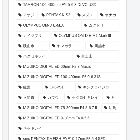
TAMRON 100-400mm F/4.5-6.3 Di VC USD
アオジ
PENTAX K-S2
スズメ
オナガ
OLYMPUS OM-D E-M10
ムクドリ
カイツブリ
OLYMPUS OM-D E-M1 Mark III
狭山市
ヤマガラ
川越市
ハクセキレイ
富士山
M.ZUIKO DIGITAL ED 60mm F2.8 Macro
M.ZUIKO DIGITAL ED 100-400mm F5.0-6.3 IS
紅葉
O-GPS1
キンクロハジロ
入間市
カワウ
セグロセキレイ
月
M.ZUIKO DIGITAL ED 75-300mm F4.8-6.7 II
幼鳥
M.ZUIKO DIGITAL ED 9-18mm F4.0-5.6
キセキレイ
smc PENTAX-DA FISH-EYE10-17mmF3.5-4.5ED