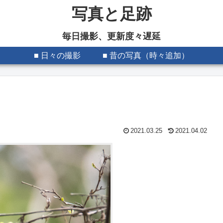
写真と足跡
毎日撮影、更新度々遅延
■ 日々の撮影
■ 昔の写真（時々追加）
2021.03.25
2021.04.02