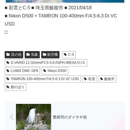
■ 彩雲とC-5 ■ 埼玉県飯能市 ■ 2021/04/18
■ Nikon D500 + TAMRON 100-400mm F/4.5-6.3 Di VC
USD
□
其の他
気象
航空機
C-5
G VARIO 12-32mm/F3.5-5.6 ASPH./MEGA O.I.S.
LUMIX DMC-GF6
Nikon D500
TAMRON 100-400mm F/4.5-6.3 Di VC USD
彩雲
飯能市
鯉のぼり
繁殖羽のダイサギ他