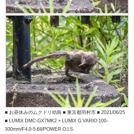
■ お昼休みのムクドリ幼鳥 ■ 東京都羽村市 ■ 2021/06/25
■ LUMIX DMC-GX7MK2 + LUMIX G VARIO 100-
300mm/F4.0-5.6II/POWER O.I.S.