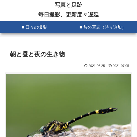
写真と足跡
毎日撮影、更新度々遅延
■ 日々の撮影
■ 昔の写真（時々追加）
朝と昼と夜の生き物
2021.06.25
2021.07.05