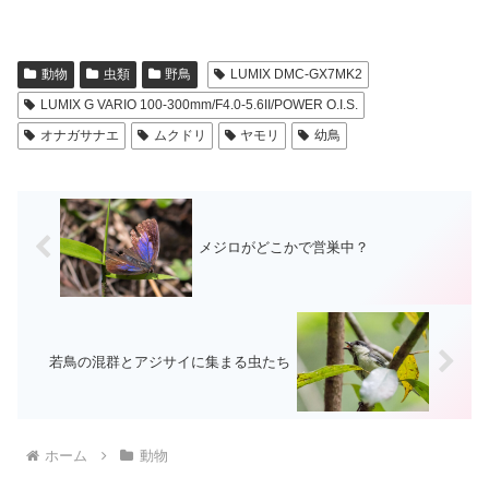
動物
虫類
野鳥
LUMIX DMC-GX7MK2
LUMIX G VARIO 100-300mm/F4.0-5.6II/POWER O.I.S.
オナガサナエ
ムクドリ
ヤモリ
幼鳥
メジロがどこかで営巣中？
若鳥の混群とアジサイに集まる虫たち
ホーム
動物