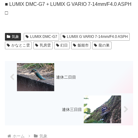
■ LUMIX DMC-G7 + LUMIX G VARIO 7-14mm/F4.0 ASPH
□
気象
LUMIX DMC-G7
LUMIX G VARIO 7-14mm/F4.0 ASPH
かなとこ雲
乳房雲
幻日
飯能市
龍の巣
連休二日目
連休三日目
ホーム
気象