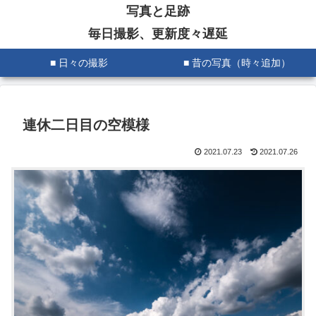
写真と足跡
毎日撮影、更新度々遅延
■ 日々の撮影
■ 昔の写真（時々追加）
連休二日目の空模様
2021.07.23
2021.07.26