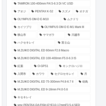
TAMRON 100-400mm F/4.5-6.3 Di VC USD
アオジ
PENTAX K-S2
スズメ
オナガ
OLYMPUS OM-D E-M10
ムクドリ
カイツブリ
OLYMPUS OM-D E-M1 Mark III
狭山市
ヤマガラ
川越市
ハクセキレイ
富士山
M.ZUIKO DIGITAL ED 60mm F2.8 Macro
M.ZUIKO DIGITAL ED 100-400mm F5.0-6.3 IS
紅葉
O-GPS1
キンクロハジロ
入間市
カワウ
セグロセキレイ
月
M.ZUIKO DIGITAL ED 75-300mm F4.8-6.7 II
幼鳥
M.ZUIKO DIGITAL ED 9-18mm F4.0-5.6
キセキレイ
smc PENTAX-DA FISH-EYE10-17mmF3.5-4.5ED