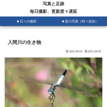
写真と足跡
毎日撮影、更新度々遅延
■ 日々の撮影
■ 昔の写真（時々追加）
入間川の生き物
2021.08.03
2021.08.04