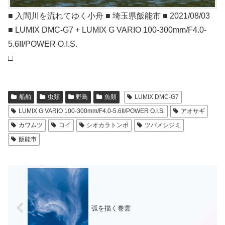
■ 入間川を流れてゆく小舟 ■ 埼玉県飯能市 ■ 2021/08/03
■ LUMIX DMC-G7 + LUMIX G VARIO 100-300mm/F4.0-
5.6II/POWER O.I.S.
□
船舶
虫類
野鳥
魚類
LUMIX DMC-G7
LUMIX G VARIO 100-300mm/F4.0-5.6II/POWER O.I.S.
アオサギ
カワムツ
コイ
シオカラトンボ
ツバメシジミ
飯能市
弧を描く巻雲