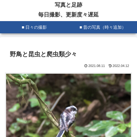
写真と足跡
毎日撮影、更新度々遅延
■ 日々の撮影
■ 昔の写真（時々追加）
野鳥と昆虫と爬虫類少々
2021.08.11
2022.04.12