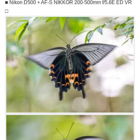
■ Nikon D500 + AF-S NIKKOR 200-500mm f/5.6E ED VR
□