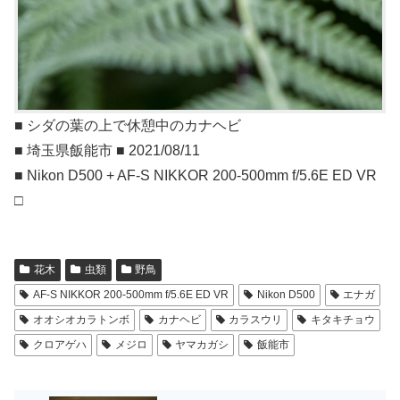
■ シダの葉の上で休憩中のカナヘビ
■ 埼玉県飯能市 ■ 2021/08/11
■ Nikon D500 + AF-S NIKKOR 200-500mm f/5.6E ED VR
□
花木
虫類
野鳥
AF-S NIKKOR 200-500mm f/5.6E ED VR
Nikon D500
エナガ
オオシオカラトンボ
カナヘビ
カラスウリ
キタキチョウ
クロアゲハ
メジロ
ヤマカガシ
飯能市