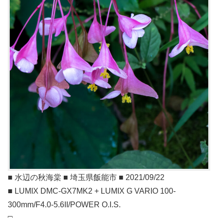
■ 水辺の秋海棠 ■ 埼玉県飯能市 ■ 2021/09/22
■ LUMIX DMC-GX7MK2 + LUMIX G VARIO 100-
300mm/F4.0-5.6II/POWER O.I.S.