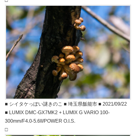
□
■ シイタケっぽい謎きのこ ■ 埼玉県飯能市 ■ 2021/09/22
■ LUMIX DMC-GX7MK2 + LUMIX G VARIO 100-
300mm/F4.0-5.6II/POWER O.I.S.
□