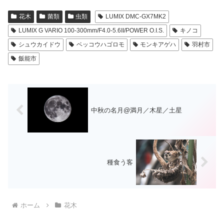
花木
菌類
虫類
LUMIX DMC-GX7MK2
LUMIX G VARIO 100-300mm/F4.0-5.6II/POWER O.I.S.
キノコ
シュウカイドウ
ベッコウハゴロモ
モンキアゲハ
羽村市
飯能市
中秋の名月@満月／木星／土星
種食う客
ホーム
花木