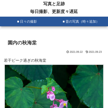
写真と足跡
毎日撮影、更新度々遅延
■ 日々の撮影
■ 昔の写真（時々追加）
園内の秋海棠
2021.09.22
2021.09.23
若干ピーク過ぎの秋海棠