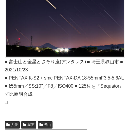
■ 富士山と金星とさそり座(アンタレス) ■ 埼玉県狭山市 ■
2021/10/23
■ PENTAX K-S2 + smc PENTAX-DA 18-55mmF3.5-5.6AL
■ f:55mm／SS:10″／F8／ISO400 ■ 125枚を『Sequator』
で比較明合成
□
夕景
星宙
野山