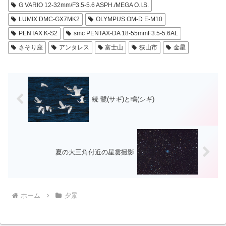
G VARIO 12-32mm/F3.5-5.6 ASPH./MEGA O.I.S.
LUMIX DMC-GX7MK2
OLYMPUS OM-D E-M10
PENTAX K-S2
smc PENTAX-DA 18-55mmF3.5-5.6AL
さそり座
アンタレス
富士山
狭山市
金星
続 鷺(サギ)と鴫(シギ)
夏の大三角付近の星雲撮影
ホーム
夕景