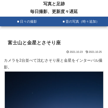
写真と足跡
毎日撮影、更新度々遅延
■ 日々の撮影
■ 昔の写真（時々追加）
富士山と金星とさそり座
2021.10.23
2021.10.25
カメラを2台並べて沈むさそり座と金星をインターバル撮
影。