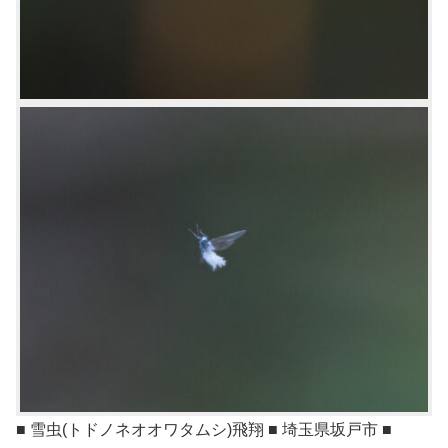
■ 雪虫(トドノネオオワタムシ)飛翔 ■ 埼玉県坂戸市 ■