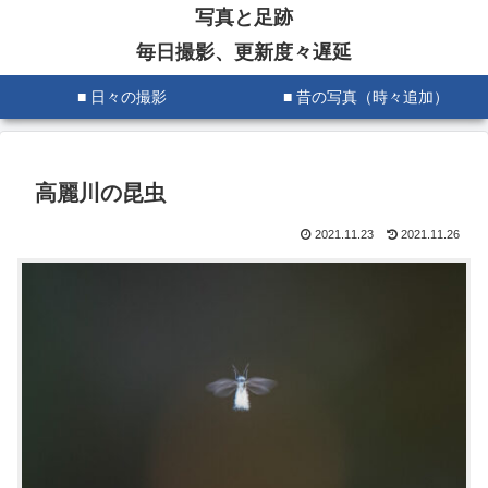
写真と足跡
毎日撮影、更新度々遅延
■ 日々の撮影
■ 昔の写真（時々追加）
高麗川の昆虫
2021.11.23
2021.11.26