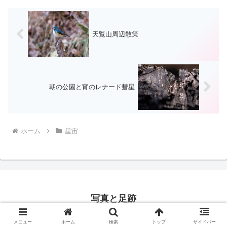
天覧山周辺散策
朝の公園と宵のレナード彗星
ホーム
星宙
写真と足跡
© 2016 写真と足跡.
メニュー
ホーム
検索
トップ
サイドバー