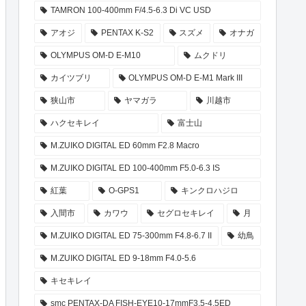
TAMRON 100-400mm F/4.5-6.3 Di VC USD
アオジ
PENTAX K-S2
スズメ
オナガ
OLYMPUS OM-D E-M10
ムクドリ
カイツブリ
OLYMPUS OM-D E-M1 Mark III
狭山市
ヤマガラ
川越市
ハクセキレイ
富士山
M.ZUIKO DIGITAL ED 60mm F2.8 Macro
M.ZUIKO DIGITAL ED 100-400mm F5.0-6.3 IS
紅葉
O-GPS1
キンクロハジロ
入間市
カワウ
セグロセキレイ
月
M.ZUIKO DIGITAL ED 75-300mm F4.8-6.7 II
幼鳥
M.ZUIKO DIGITAL ED 9-18mm F4.0-5.6
キセキレイ
smc PENTAX-DA FISH-EYE10-17mmF3.5-4.5ED