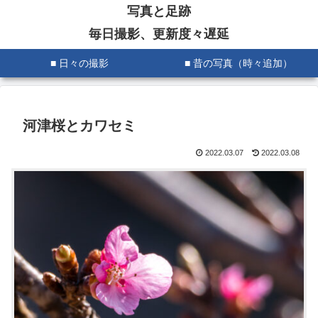
写真と足跡
毎日撮影、更新度々遅延
■ 日々の撮影
■ 昔の写真（時々追加）
河津桜とカワセミ
2022.03.07
2022.03.08