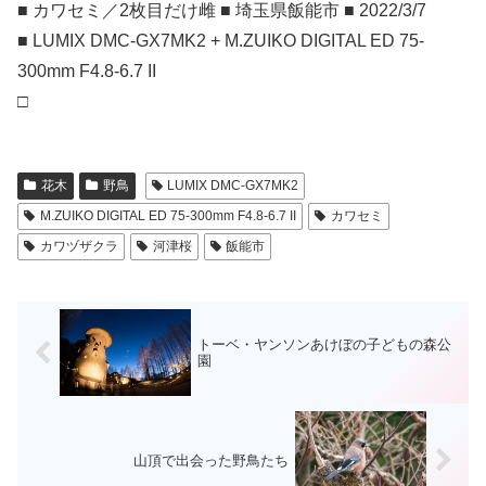
■ カワセミ／2枚目だけ雌 ■ 埼玉県飯能市 ■ 2022/3/7
■ LUMIX DMC-GX7MK2 + M.ZUIKO DIGITAL ED 75-
300mm F4.8-6.7 II
□
花木
野鳥
LUMIX DMC-GX7MK2
M.ZUIKO DIGITAL ED 75-300mm F4.8-6.7 II
カワセミ
カワヅザクラ
河津桜
飯能市
トーベ・ヤンソンあけぼの子どもの森公
園
山頂で出会った野鳥たち