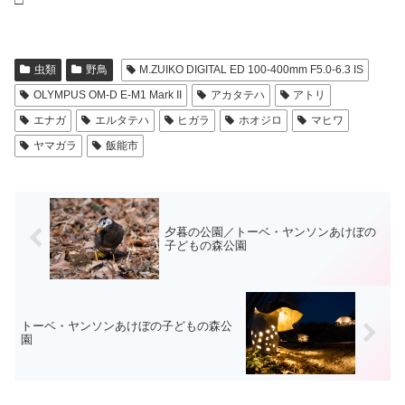
虫類
野鳥
M.ZUIKO DIGITAL ED 100-400mm F5.0-6.3 IS
OLYMPUS OM-D E-M1 Mark II
アカタテハ
アトリ
エナガ
エルタテハ
ヒガラ
ホオジロ
マヒワ
ヤマガラ
飯能市
夕暮の公園／トーベ・ヤンソンあけぼの
子どもの森公園
トーベ・ヤンソンあけぼの子どもの森公
園