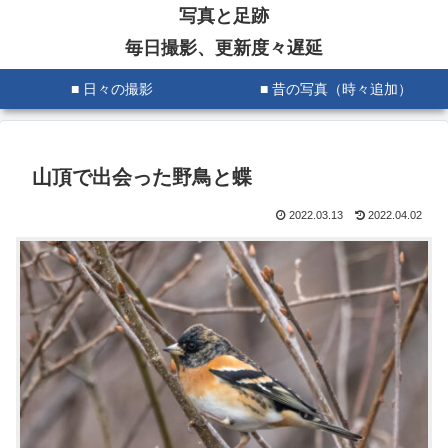
写真と足跡
毎日撮影、更新度々遅延
■ 日々の撮影
■ 昔の写真（時々追加）
山頂で出会った野鳥と蝶
2022.03.13
2022.04.02