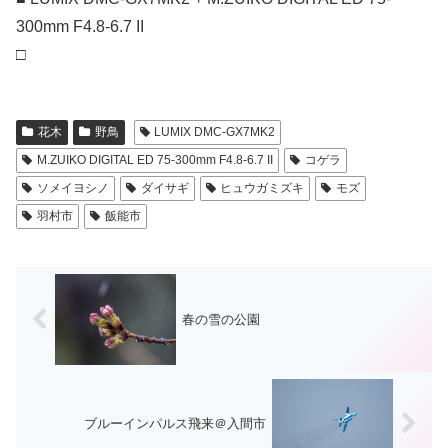
300mm F4.8-6.7 II
□
花木
野鳥
LUMIX DMC-GX7MK2
M.ZUIKO DIGITAL ED 75-300mm F4.8-6.7 II
コゲラ
ソメイヨシノ
ダイサギ
ヒュウガミズキ
モズ
羽村市
飯能市
春の雪の公園
ブルーインパルス飛来＠入間市