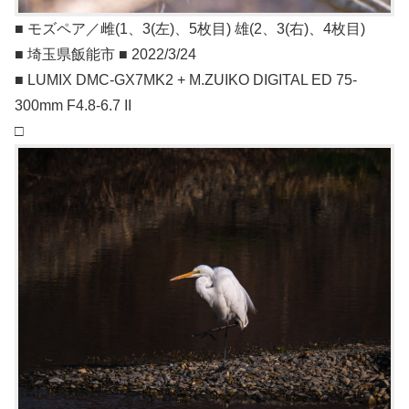
■ モズペア／雌(1、3(左)、5枚目) 雄(2、3(右)、4枚目)
■ 埼玉県飯能市 ■ 2022/3/24
■ LUMIX DMC-GX7MK2 + M.ZUIKO DIGITAL ED 75-
300mm F4.8-6.7 II
□