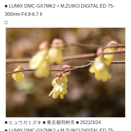
■ LUMIX DMC-GX7MK2 + M.ZUIKO DIGITAL ED 75-
300mm F4.8-6.7 II
□
■ ヒュウガミズキ ■ 東京都羽村市 ■ 2022/3/24
■ LUMIX DMC-GX7MK2 + M.ZUIKO DIGITAL ED 75-