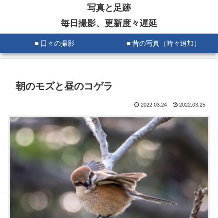
写真と足跡
毎日撮影、更新度々遅延
■ 日々の撮影
■ 昔の写真（時々追加）
朝のモズと昼のコゲラ
2022.03.24
2022.03.25