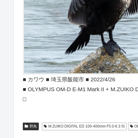
■ カワウ ■ 埼玉県飯能市 ■ 2022/4/26
■ OLYMPUS OM-D E-M1 Mark II + M.ZUIKO D
□
野鳥
M.ZUIKO DIGITAL ED 100-400mm F5.0-6.3 IS
O