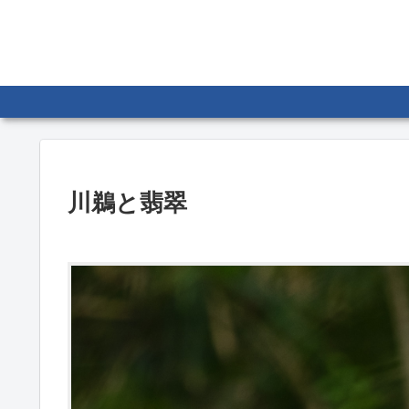
川鵜と翡翠