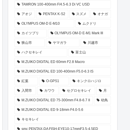
TAMRON 100-400mm F/4.5-6.3 Di VC USD
アオジ
PENTAX K-S2
スズメ
オナガ
OLYMPUS OM-D E-M10
ムクドリ
カイツブリ
OLYMPUS OM-D E-M1 Mark III
狭山市
ヤマガラ
川越市
ハクセキレイ
富士山
M.ZUIKO DIGITAL ED 60mm F2.8 Macro
M.ZUIKO DIGITAL ED 100-400mm F5.0-6.3 IS
紅葉
O-GPS1
キンクロハジロ
入間市
カワウ
セグロセキレイ
月
M.ZUIKO DIGITAL ED 75-300mm F4.8-6.7 II
幼鳥
M.ZUIKO DIGITAL ED 9-18mm F4.0-5.6
キセキレイ
smc PENTAX-DA FISH-EYE10-17mmF3.5-4.5ED