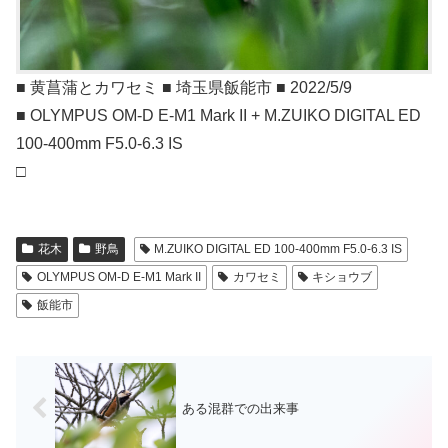
■ 黄菖蒲とカワセミ ■ 埼玉県飯能市 ■ 2022/5/9
■ OLYMPUS OM-D E-M1 Mark II + M.ZUIKO DIGITAL ED
100-400mm F5.0-6.3 IS
□
花木
野鳥
M.ZUIKO DIGITAL ED 100-400mm F5.0-6.3 IS
OLYMPUS OM-D E-M1 Mark II
カワセミ
キショウブ
飯能市
ある混群での出来事