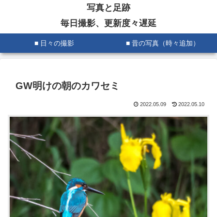
写真と足跡
毎日撮影、更新度々遅延
■ 日々の撮影
■ 昔の写真（時々追加）
GW明けの朝のカワセミ
2022.05.09
2022.05.10