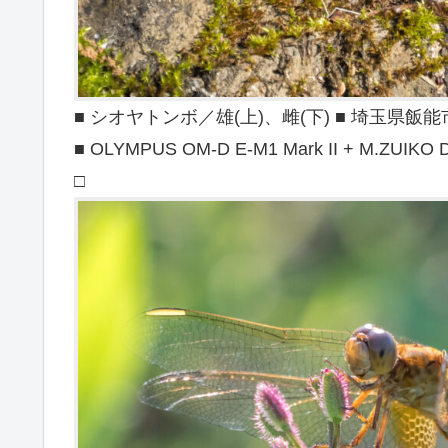
■ シオヤトンボ／雄(上)、雌(下) ■ 埼玉県飯能市 ■ 
■ OLYMPUS OM-D E-M1 Mark II + M.ZUIKO D
□