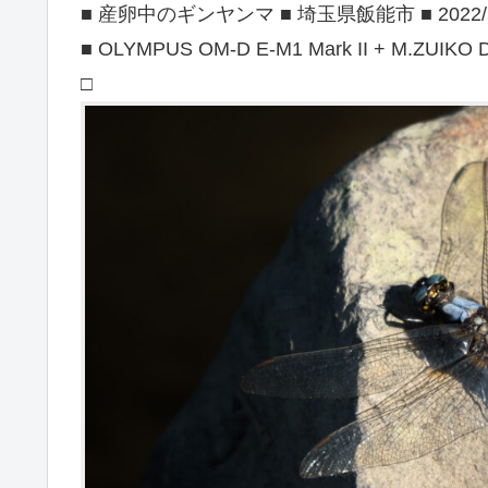
■ 産卵中のギンヤンマ ■ 埼玉県飯能市 ■ 2022/5
■ OLYMPUS OM-D E-M1 Mark II + M.ZUIKO D
□