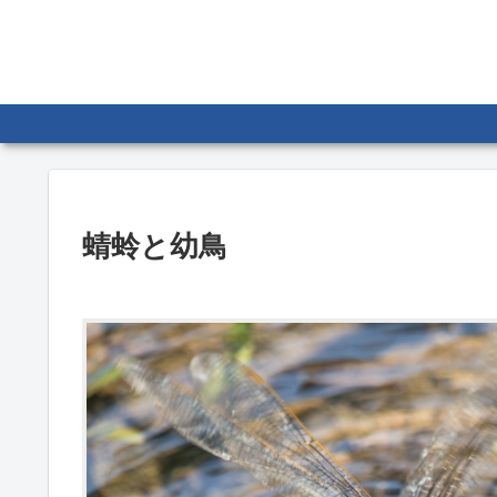
蜻蛉と幼鳥