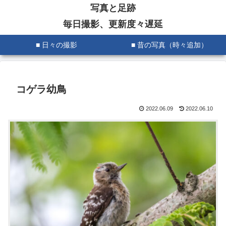
写真と足跡
毎日撮影、更新度々遅延
■ 日々の撮影
■ 昔の写真（時々追加）
コゲラ幼鳥
2022.06.09
2022.06.10