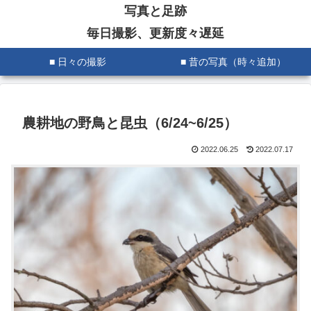
写真と足跡
毎日撮影、更新度々遅延
■ 日々の撮影
■ 昔の写真（時々追加）
農耕地の野鳥と昆虫（6/24~6/25）
2022.06.25
2022.07.17