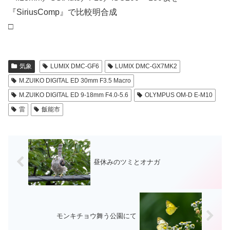
『SiriusComp』で比較明合成
□
気象
LUMIX DMC-GF6
LUMIX DMC-GX7MK2
M.ZUIKO DIGITAL ED 30mm F3.5 Macro
M.ZUIKO DIGITAL ED 9-18mm F4.0-5.6
OLYMPUS OM-D E-M10
雷
飯能市
昼休みのツミとオナガ
モンキチョウ舞う公園にて