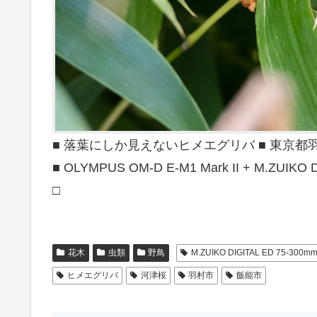
■ 落葉にしか見えないヒメエグリバ ■ 東京都羽村市 
■ OLYMPUS OM-D E-M1 Mark II + M.ZUIKO DI
□
花木
虫類
野鳥
M.ZUIKO DIGITAL ED 75-300mm F
ヒメエグリバ
河津桜
羽村市
飯能市