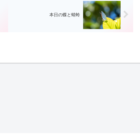
本日の蝶と蜻蛉