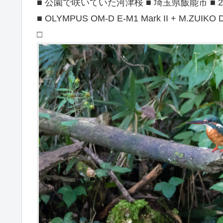
■ 公園で咲いていた河津桜 ■ 埼玉県飯能市 ■ 202
■ OLYMPUS OM-D E-M1 Mark II + M.ZUIKO DI
□