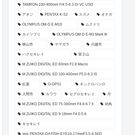
TAMRON 100-400mm F/4.5-6.3 Di VC USD
アオジ
PENTAX K-S2
スズメ
オナガ
OLYMPUS OM-D E-M10
ムクドリ
カイツブリ
OLYMPUS OM-D E-M1 Mark III
狭山市
ヤマガラ
川越市
ハクセキレイ
富士山
M.ZUIKO DIGITAL ED 60mm F2.8 Macro
M.ZUIKO DIGITAL ED 100-400mm F5.0-6.3 IS
紅葉
O-GPS1
キンクロハジロ
入間市
カワウ
セグロセキレイ
月
M.ZUIKO DIGITAL ED 75-300mm F4.8-6.7 II
幼鳥
M.ZUIKO DIGITAL ED 9-18mm F4.0-5.6
キセキレイ
smc PENTAX-DA FISH-EYE10-17mmF3.5-4.5ED