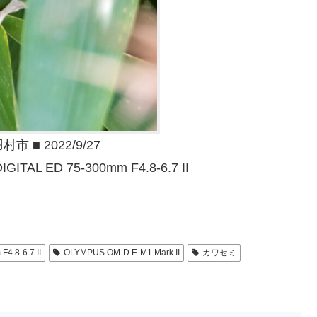
■ 2022/9/27
GITAL ED 75-300mm F4.8-6.7 II
4.8-6.7 II
OLYMPUS OM-D E-M1 Mark II
カワセミ