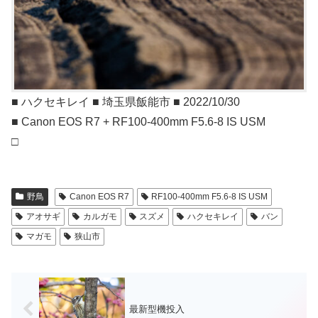
■ ハクセキレイ ■ 埼玉県飯能市 ■ 2022/10/30
■ Canon EOS R7 + RF100-400mm F5.6-8 IS USM
□
野鳥
Canon EOS R7
RF100-400mm F5.6-8 IS USM
アオサギ
カルガモ
スズメ
ハクセキレイ
バン
マガモ
狭山市
最新型機投入