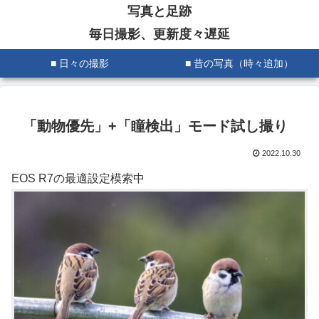
写真と足跡
毎日撮影、更新度々遅延
■ 日々の撮影
■ 昔の写真（時々追加）
「動物優先」+「瞳検出」モード試し撮り
2022.10.30
EOS R7の最適設定模索中