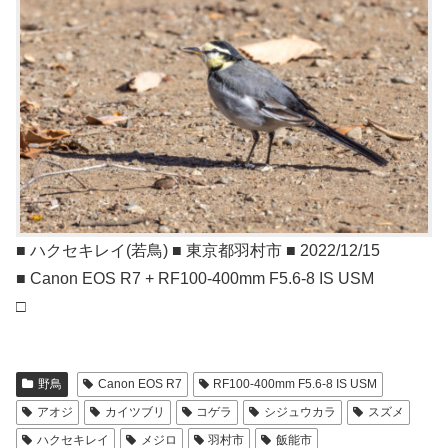
■ ハクセキレイ(若鳥) ■ 東京都羽村市 ■ 2022/12/15
■ Canon EOS R7 + RF100-400mm F5.6-8 IS USM
□
野鳥
Canon EOS R7
RF100-400mm F5.6-8 IS USM
アオジ
カイツブリ
コゲラ
シジュウカラ
スズメ
ハクセキレイ
メジロ
羽村市
飯能市