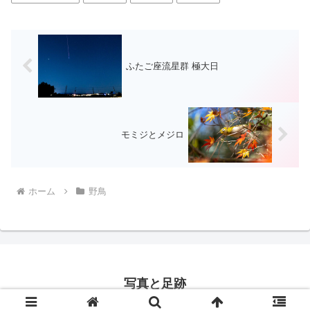
ふたご座流星群 極大日
モミジとメジロ
ホーム
野鳥
写真と足跡
© 2016 写真と足跡.