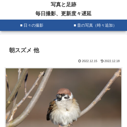
写真と足跡
毎日撮影、更新度々遅延
■ 日々の撮影
■ 昔の写真（時々追加）
朝スズメ 他
2022.12.15
2022.12.18