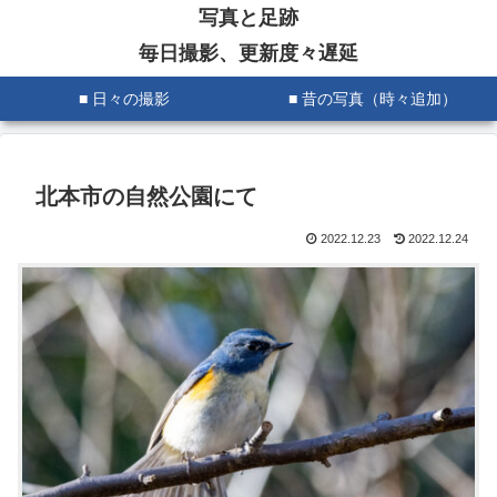
写真と足跡
毎日撮影、更新度々遅延
■ 日々の撮影
■ 昔の写真（時々追加）
北本市の自然公園にて
2022.12.23
2022.12.24