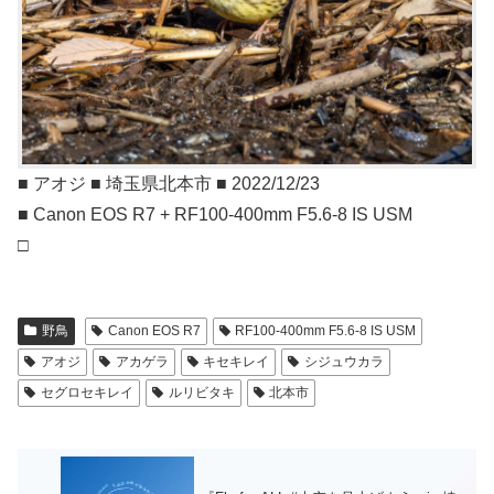
■ アオジ ■ 埼玉県北本市 ■ 2022/12/23
■ Canon EOS R7 + RF100-400mm F5.6-8 IS USM
□
野鳥
Canon EOS R7
RF100-400mm F5.6-8 IS USM
アオジ
アカゲラ
キセキレイ
シジュウカラ
セグロセキレイ
ルリビタキ
北本市