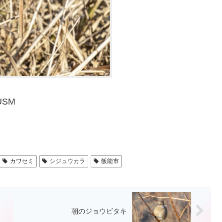
 USM
カワセミ
シジュウカラ
飯能市
朝のジョウビタキ