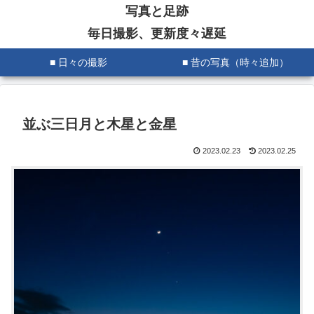
写真と足跡
毎日撮影、更新度々遅延
■ 日々の撮影
■ 昔の写真（時々追加）
並ぶ三日月と木星と金星
2023.02.23
2023.02.25