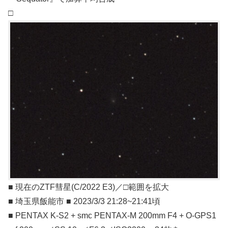
□
■ 現在のZTF彗星(C/2022 E3)／□範囲を拡大
■ 埼玉県飯能市 ■ 2023/3/3 21:28~21:41頃
■ PENTAX K-S2 + smc PENTAX-M 200mm F4 + O-GPS1