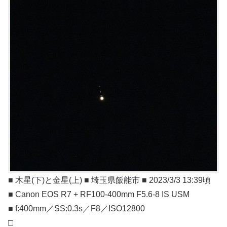
■ 木星(下)と金星(上) ■ 埼玉県飯能市 ■ 2023/3/3 13:39頃
■ Canon EOS R7 + RF100-400mm F5.6-8 IS USM
■ f:400mm／SS:0.3s／F8／ISO12800
□