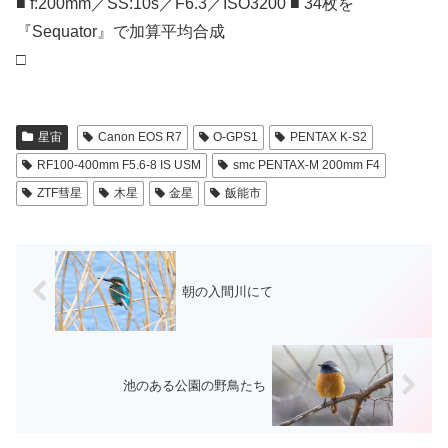
■ f:200mm／SS:10s／F6.3／ISO3200 ■ 34枚を
『Sequator』で加算平均合成
□
星宙
Canon EOS R7
O-GPS1
PENTAX K-S2
RF100-400mm F5.6-8 IS USM
smc PENTAX-M 200mm F4
ZTF彗星
木星
金星
飯能市
朝の入間川にて
池のある公園の野鳥たち