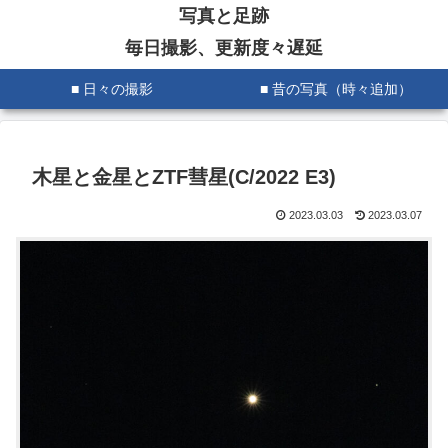
写真と足跡
毎日撮影、更新度々遅延
■ 日々の撮影
■ 昔の写真（時々追加）
木星と金星とZTF彗星(C/2022 E3)
2023.03.03
2023.03.07