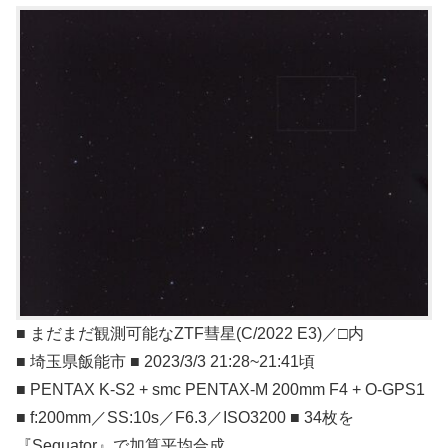
■ まだまだ観測可能なZTF彗星(C/2022 E3)／□内
■ 埼玉県飯能市 ■ 2023/3/3 21:28~21:41頃
■ PENTAX K-S2 + smc PENTAX-M 200mm F4 + O-GPS1
■ f:200mm／SS:10s／F6.3／ISO3200 ■ 34枚を
『Sequator』で加算平均合成