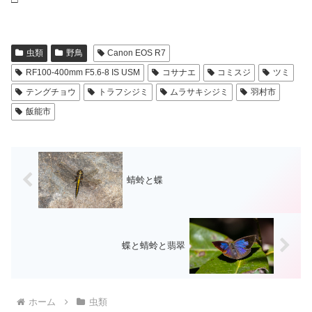
虫類
野鳥
Canon EOS R7
RF100-400mm F5.6-8 IS USM
コサナエ
コミスジ
ツミ
テングチョウ
トラフシジミ
ムラサキシジミ
羽村市
飯能市
蜻蛉と蝶
蝶と蜻蛉と翡翠
ホーム
虫類