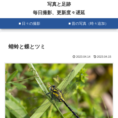
写真と足跡
毎日撮影、更新度々遅延
■ 日々の撮影
■ 昔の写真（時々追加）
蜻蛉と蝶とツミ
2023.04.14
2023.04.15